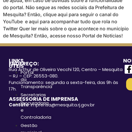
de ajuda, em caso de dúvidas sobre a funcionalidade
do portal. Não segue as redes sociais da Prefeitura de
Mesquita? Então, clique aqui para seguir o canal do
YouTube e aqui para acompanhar tudo que rola no
Twitter Quer ler mais sobre o que acontece no município
de Mesquita? Então, acesse nosso Portal de Notícias!
LINKS
NO
ENDEREÇO:
ÚTEIS
Rua Arthur de Oliveira Vecchi 120, Centro – Mesquita
Portal
– RJ – CEP: 26553-080.
da
Funcionamento: segunda a sexta-feira, das 9h às
Transparência
17h.
Secretarias
ASSESSORIA DE IMPRENSA
Procuradoria
Contato
: imprensa@mesquita.rj.gov.br
e
Controladoria
Gestão