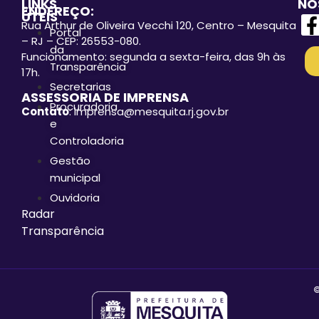
LINKS
NO
ENDEREÇO:
ÚTEIS
Rua Arthur de Oliveira Vecchi 120, Centro – Mesquita
Portal
– RJ – CEP: 26553-080.
da
Funcionamento: segunda a sexta-feira, das 9h às
Transparência
17h.
Secretarias
ASSESSORIA DE IMPRENSA
Procuradoria
Contato
: imprensa@mesquita.rj.gov.br
e
Controladoria
Gestão
municipal
Ouvidoria
Radar
Transparência
©