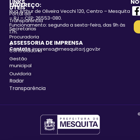
LINKS
NO
ENDEREÇO:
ÚTEIS
Rua Arthur de Oliveira Vecchi 120, Centro – Mesquita
Portal da
– RJ – CEP: 26553-080.
Transparência
Funcionamento: segunda a sexta-feira, das 9h às
Secretarias
17h.
Procuradoria
ASSESSORIA DE IMPRENSA
e
Contato
: imprensa@mesquita.rj.gov.br
Controladoria
Gestão
municipal
Ouvidoria
Radar
Transparência
©