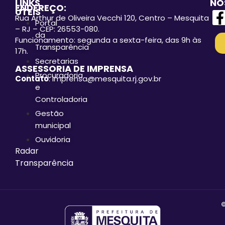
LINKS
NO
ENDEREÇO:
ÚTEIS
Rua Arthur de Oliveira Vecchi 120, Centro – Mesquita
Portal
– RJ – CEP: 26553-080.
da
Funcionamento: segunda a sexta-feira, das 9h às
Transparência
17h.
Secretarias
ASSESSORIA DE IMPRENSA
Procuradoria
Contato
: imprensa@mesquita.rj.gov.br
e
Controladoria
Gestão
municipal
Ouvidoria
Radar
Transparência
©