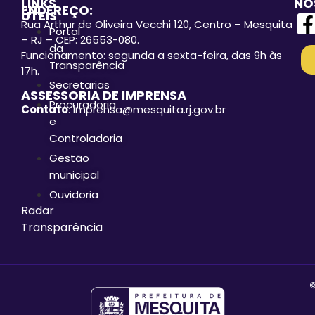
LINKS
NO
ENDEREÇO:
ÚTEIS
Rua Arthur de Oliveira Vecchi 120, Centro – Mesquita
Portal
– RJ – CEP: 26553-080.
da
Funcionamento: segunda a sexta-feira, das 9h às
Transparência
17h.
Secretarias
ASSESSORIA DE IMPRENSA
Procuradoria
Contato
: imprensa@mesquita.rj.gov.br
e
Controladoria
Gestão
municipal
Ouvidoria
Radar
Transparência
©