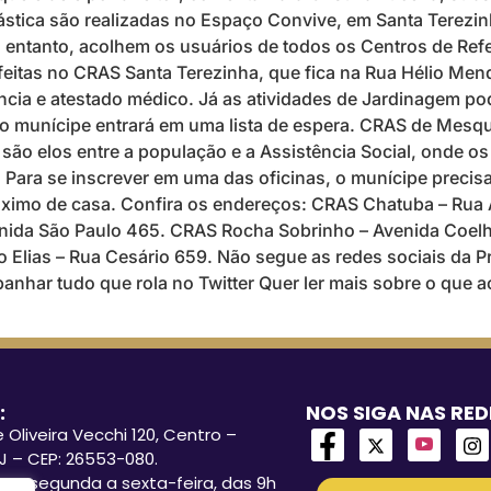
nástica são realizadas no Espaço Convive, em Santa Terezi
 entanto, acolhem os usuários de todos os Centros de Refe
 feitas no CRAS Santa Terezinha, que fica na Rua Hélio M
ncia e atestado médico. Já as atividades de Jardinagem p
, o munícipe entrará em uma lista de espera. CRAS de Mesq
são elos entre a população e a Assistência Social, onde 
. Para se inscrever em uma das oficinas, o munícipe precis
óximo de casa. Confira os endereços: CRAS Chatuba – Rua
venida São Paulo 465. CRAS Rocha Sobrinho – Avenida Coel
lias – Rua Cesário 659. Não segue as redes sociais da Pre
anhar tudo que rola no Twitter Quer ler mais sobre o que 
:
NOS SIGA NAS RED
 Oliveira Vecchi 120, Centro –
J – CEP: 26553-080.
o: segunda a sexta-feira, das 9h