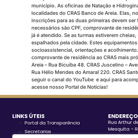
município. As oficinas de Natação e Hidrogi
localidades do CRAS Banco de Areia. Elas, no
inscrições para as duas primeiras devem ser
necessários são CPF, comprovante de residê
já é atendido. Se as turmas estiverem cheias
espalhados pela cidade. Estes equipamentos 
socioassistencial, orientações e acolhimento
comprovante de residência ao CRAS mais pr
Areia – Rua Bicuíba 48. CRAS Juscelino – A
Rua Hélio Mendes do Amaral 220. CRAS Santo E
seguir o canal do YouTube e aqui para acomp
acesse nosso Portal de Notícias!
LINKS ÚTEIS
ENDEREÇO
Rua Arthur de
Portal da Transparência
Mesquita – R
Secretarias
Funcionament