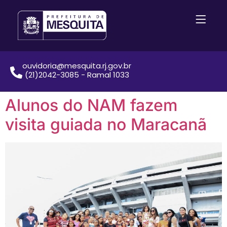
ouvidoria@mesquita.rj.gov.br
(21)2042-3085 - Ramal 1033
Alunos do NAM fazem
visita guiada no Maracanã