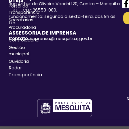
ÚTEIS
Rua Arthur de Oliveira Vecchi 120, Centro – Mesquita
Portal da
– RJ – CEP: 26553-080.
Transparência
Funcionamento: segunda a sexta-feira, das 9h às
Secretarias
17h.
Procuradoria
ASSESSORIA DE IMPRENSA
e
Contato
: imprensa@mesquita.rj.gov.br
Controladoria
Gestão
municipal
Ouvidoria
Radar
Transparência
©