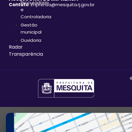
Procuradoria
Contato
: imprensa@mesquita.rj.gov.br
e
Controladoria
Gestão
municipal
Ouvidoria
Radar
Transparência
©