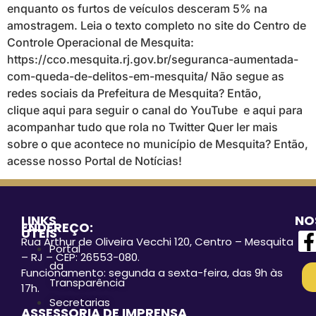
enquanto os furtos de veículos desceram 5% na
amostragem. Leia o texto completo no site do Centro de
Controle Operacional de Mesquita:
https://cco.mesquita.rj.gov.br/seguranca-aumentada-
com-queda-de-delitos-em-mesquita/ Não segue as
redes sociais da Prefeitura de Mesquita? Então,
clique aqui para seguir o canal do YouTube e aqui para
acompanhar tudo que rola no Twitter Quer ler mais
sobre o que acontece no município de Mesquita? Então,
acesse nosso Portal de Notícias!
LINKS
NO
ENDEREÇO:
ÚTEIS
Rua Arthur de Oliveira Vecchi 120, Centro – Mesquita
Portal
– RJ – CEP: 26553-080.
da
Funcionamento: segunda a sexta-feira, das 9h às
Transparência
17h.
Secretarias
ASSESSORIA DE IMPRENSA