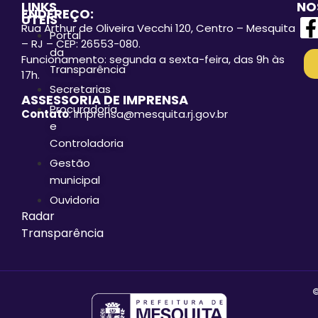
LINKS
NO
ENDEREÇO:
ÚTEIS
Rua Arthur de Oliveira Vecchi 120, Centro – Mesquita
Portal
– RJ – CEP: 26553-080.
da
Funcionamento: segunda a sexta-feira, das 9h às
Transparência
17h.
Secretarias
ASSESSORIA DE IMPRENSA
Procuradoria
Contato
: imprensa@mesquita.rj.gov.br
e
Controladoria
Gestão
municipal
Ouvidoria
Radar
Transparência
©