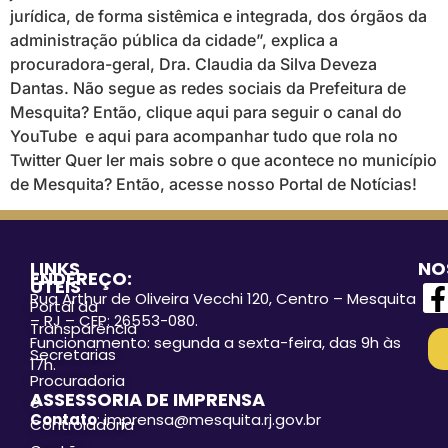
jurídica, de forma sistêmica e integrada, dos órgãos da
administração pública da cidade”, explica a
procuradora-geral, Dra. Claudia da Silva Deveza
Dantas. Não segue as redes sociais da Prefeitura de
Mesquita? Então, clique aqui para seguir o canal do
YouTube e aqui para acompanhar tudo que rola no
Twitter Quer ler mais sobre o que acontece no município
de Mesquita? Então, acesse nosso Portal de Notícias!
LINKS
NO
ENDEREÇO:
ÚTEIS
Rua Arthur de Oliveira Vecchi 120, Centro – Mesquita
Portal da
– RJ – CEP: 26553-080.
Transparência
Funcionamento: segunda a sexta-feira, das 9h às
Secretarias
17h.
Procuradoria
ASSESSORIA DE IMPRENSA
e
Contato
: imprensa@mesquita.rj.gov.br
Controladoria