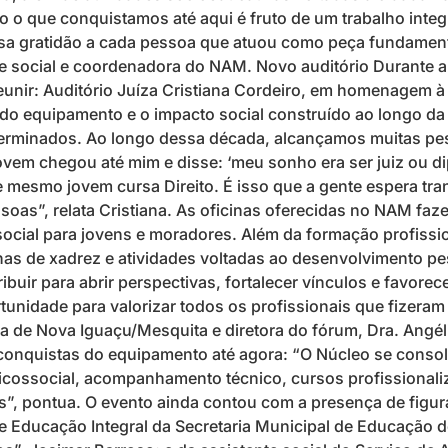
do o que conquistamos até aqui é fruto de um trabalho int
ensa gratidão a cada pessoa que atuou como peça fundamen
e social e coordenadora do NAM. Novo auditório Durante 
nir: Auditório Juíza Cristiana Cordeiro, em homenagem à 
 do equipamento e o impacto social construído ao longo 
erminados. Ao longo dessa década, alcançamos muitas pes
em chegou até mim e disse: ‘meu sonho era ser juiz ou dip
se mesmo jovem cursa Direito. É isso que a gente espera tr
oas”, relata Cristiana. As oficinas oferecidas no NAM faz
 social para jovens e moradores. Além da formação profis
icinas de xadrez e atividades voltadas ao desenvolvimento pe
uir para abrir perspectivas, fortalecer vínculos e favorece
unidade para valorizar todos os profissionais que fizeram 
rca de Nova Iguaçu/Mesquita e diretora do fórum, Dra. Angél
s conquistas do equipamento até agora: “O Núcleo se cons
icossocial, acompanhamento técnico, cursos profissionaliz
”, pontua. O evento ainda contou com a presença de figura
 Educação Integral da Secretaria Municipal de Educação do 