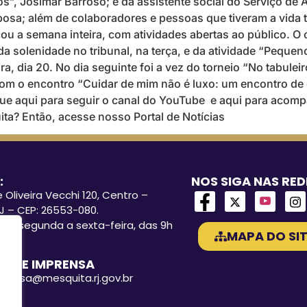
”, Josimar Barroso; e da assistente social do Serviço de 
bosa; além de colaboradores e pessoas que tiveram a vida 
 a semana inteira, com atividades abertas ao público. O
 solenidade no tribunal, na terça, e da atividade “Pequen
ra, dia 20. No dia seguinte foi a vez do torneio “No tabulei
 com o encontro “Cuidar de mim não é luxo: um encontro d
ique aqui para seguir o canal do YouTube e aqui para acompa
ta? Então, acesse nosso Portal de Notícias
:
NOS SIGA NAS RED
 Oliveira Vecchi 120, Centro –
J – CEP: 26553-080.
o: segunda a sexta-feira, das 9h
MAPA DO SIT
A DE IMPRENSA
mprensa@mesquita.rj.gov.br