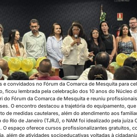
res e convidados no Fórum da Comarca de Mesquita para cel
maio, ficou lembrada pela celebração dos 10 anos do Núcle
 do Fórum da Comarca de Mesquita e reuniu profissionais d
nses. O encontro destacou a trajetória do equipamento, q
to de medidas cautelares, além do atendimento aos familiar
 do Rio de Janeiro (TJRJ), o NAM foi idealizado pela juíza
. O espaço oferece cursos profissionalizantes gratuitos, c
, além de atividades socioeducativas voltadas à cidadania,