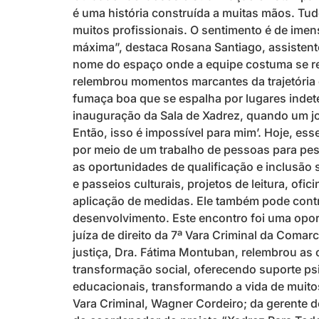
é uma história construída a muitas mãos. Tu
muitos profissionais. O sentimento é de im
máxima”, destaca Rosana Santiago, assistent
nome do espaço onde a equipe costuma se reu
relembrou momentos marcantes da trajetória
fumaça boa que se espalha por lugares indet
inauguração da Sala de Xadrez, quando um jov
Então, isso é impossível para mim’. Hoje, es
por meio de um trabalho de pessoas para pess
as oportunidades de qualificação e inclusão
e passeios culturais, projetos de leitura, of
aplicação de medidas. Ele também pode contrib
desenvolvimento. Este encontro foi uma oport
juíza de direito da 7ª Vara Criminal da Coma
justiça, Dra. Fátima Montuban, relembrou a
transformação social, oferecendo suporte ps
educacionais, transformando a vida de muitos
Vara Criminal, Wagner Cordeiro; da gerente de