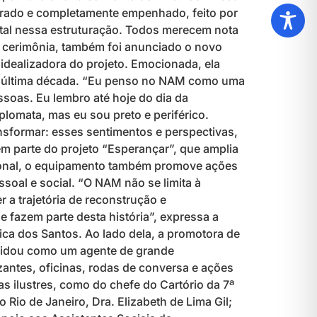
egrado e completamente empenhado, feito por
tal nessa estruturação. Todos merecem nota
a cerimônia, também foi anunciado o novo
idealizadora do projeto. Emocionada, ela
da última década. “Eu penso no NAM como uma
soas. Eu lembro até hoje do dia da
lomata, mas eu sou preto e periférico.
ansformar: esses sentimentos e perspectivas,
em parte do projeto “Esperançar”, que amplia
sional, o equipamento também promove ações
ssoal e social. “O NAM não se limita à
r a trajetória de reconstrução e
e fazem parte desta história”, expressa a
ica dos Santos. Ao lado dela, a promotora de
olidou como um agente de grande
antes, oficinas, rodas de conversa e ações
s ilustres, como do chefe do Cartório da 7ª
Rio de Janeiro, Dra. Elizabeth de Lima Gil;