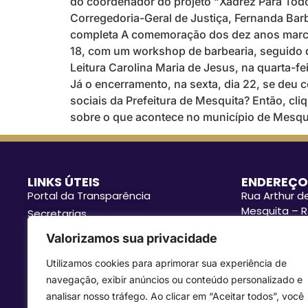
do coordenador do projeto “Xadrez Para Todos
Corregedoria-Geral de Justiça, Fernanda Bar
completa A comemoração dos dez anos marcou
18, com um workshop de barbearia, seguido da
Leitura Carolina Maria de Jesus, na quarta-fei
Já o encerramento, na sexta, dia 22, se deu
sociais da Prefeitura de Mesquita? Então, cl
sobre o que acontece no município de Mesqui
LINKS ÚTEIS
ENDEREÇO
Portal da Transparência
Rua Arthur de
Mesquita – R
Secretarias
Funcionament
Procuradoria e Controladoria
Valorizamos sua privacidade
às 17h.
Gestão municipal
ASSESSORI
Utilizamos cookies para aprimorar sua experiência de
Ouvidoria
Contato
: i
navegação, exibir anúncios ou conteúdo personalizado e
Radar Transparência
analisar nosso tráfego. Ao clicar em “Aceitar todos”, você