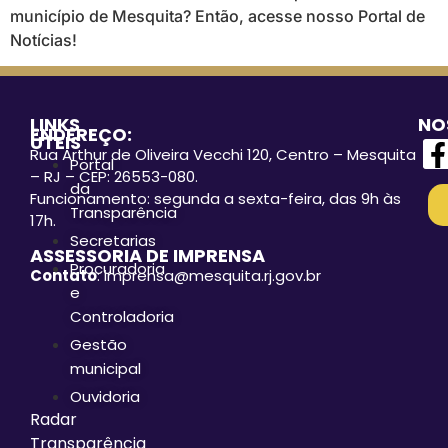
município de Mesquita? Então, acesse nosso Portal de
Notícias!
LINKS
NO
ENDEREÇO:
ÚTEIS
Rua Arthur de Oliveira Vecchi 120, Centro – Mesquita
Portal
– RJ – CEP: 26553-080.
da
Funcionamento: segunda a sexta-feira, das 9h às
Transparência
17h.
Secretarias
ASSESSORIA DE IMPRENSA
Procuradoria
Contato
: imprensa@mesquita.rj.gov.br
e
Controladoria
Gestão
municipal
Ouvidoria
Radar
Transparência