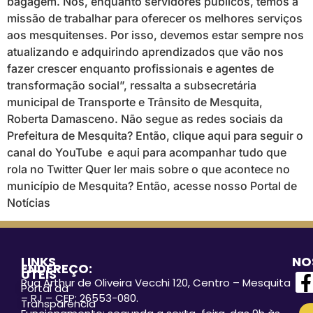
bagagem. Nós, enquanto servidores públicos, temos a
missão de trabalhar para oferecer os melhores serviços
aos mesquitenses. Por isso, devemos estar sempre nos
atualizando e adquirindo aprendizados que vão nos
fazer crescer enquanto profissionais e agentes de
transformação social”, ressalta a subsecretária
municipal de Transporte e Trânsito de Mesquita,
Roberta Damasceno. Não segue as redes sociais da
Prefeitura de Mesquita? Então, clique aqui para seguir o
canal do YouTube e aqui para acompanhar tudo que
rola no Twitter Quer ler mais sobre o que acontece no
município de Mesquita? Então, acesse nosso Portal de
Notícias
LINKS
NO
ENDEREÇO:
ÚTEIS
Rua Arthur de Oliveira Vecchi 120, Centro – Mesquita
Portal da
– RJ – CEP: 26553-080.
Transparência