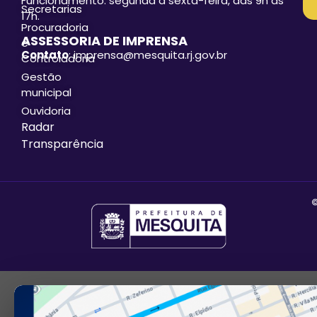
Funcionamento: segunda a sexta-feira, das 9h às
Secretarias
17h.
Procuradoria
ASSESSORIA DE IMPRENSA
e
Contato
: imprensa@mesquita.rj.gov.br
Controladoria
Gestão
municipal
Ouvidoria
Radar
Transparência
©