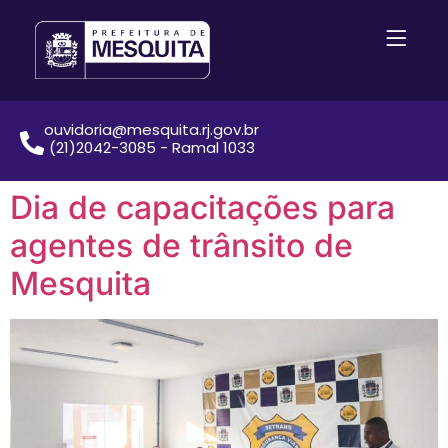
ouvidoria@mesquita.rj.gov.br
(21)2042-3085 - Ramal 1033
Dia de capacitações para
agentes de trânsito de
Mesquita