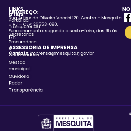
LINKS
NO
ENDEREÇO:
ÚTEIS
Rua Arthur de Oliveira Vecchi 120, Centro – Mesquita
Portal da
– RJ – CEP: 26553-080.
Transparência
Funcionamento: segunda a sexta-feira, das 9h às
Secretarias
17h.
Procuradoria
ASSESSORIA DE IMPRENSA
e
Contato
: imprensa@mesquita.rj.gov.br
Controladoria
Gestão
municipal
Ouvidoria
Radar
Transparência
©