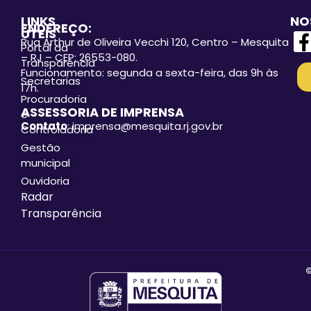
LINKS
NO
ENDEREÇO:
ÚTEIS
Rua Arthur de Oliveira Vecchi 120, Centro – Mesquita
Portal da
– RJ – CEP: 26553-080.
Transparência
Funcionamento: segunda a sexta-feira, das 9h às
Secretarias
17h.
Procuradoria
ASSESSORIA DE IMPRENSA
e
Contato
: imprensa@mesquita.rj.gov.br
Controladoria
Gestão
municipal
Ouvidoria
Radar
Transparência
©