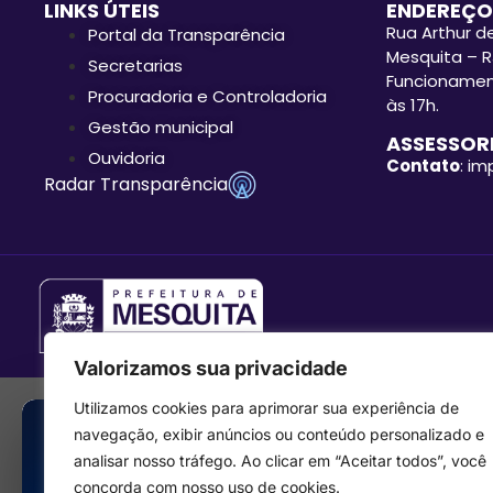
LINKS ÚTEIS
ENDEREÇO
Rua Arthur de
Portal da Transparência
Mesquita – R
Secretarias
Funcionament
Procuradoria e Controladoria
às 17h.
Gestão municipal
ASSESSORI
Ouvidoria
Contato
: i
Radar Transparência
Valorizamos sua privacidade
Utilizamos cookies para aprimorar sua experiência de
navegação, exibir anúncios ou conteúdo personalizado e
analisar nosso tráfego. Ao clicar em “Aceitar todos”, você
concorda com nosso uso de cookies.