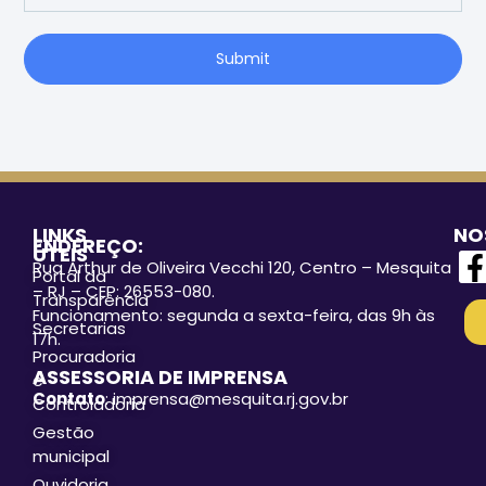
Submit
LINKS
NO
ENDEREÇO:
ÚTEIS
Rua Arthur de Oliveira Vecchi 120, Centro – Mesquita
Portal da
– RJ – CEP: 26553-080.
Transparência
Funcionamento: segunda a sexta-feira, das 9h às
Secretarias
17h.
Procuradoria
ASSESSORIA DE IMPRENSA
e
Contato
: imprensa@mesquita.rj.gov.br
Controladoria
Gestão
municipal
Ouvidoria