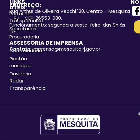
LINKS
NO
ENDEREÇO:
ÚTEIS
Rua Arthur de Oliveira Vecchi 120, Centro – Mesquita
Portal da
– RJ – CEP: 26553-080.
Transparência
Funcionamento: segunda a sexta-feira, das 9h às
Secretarias
17h.
Procuradoria
ASSESSORIA DE IMPRENSA
e
Contato
: imprensa@mesquita.rj.gov.br
Controladoria
Gestão
municipal
Ouvidoria
Radar
Transparência
©