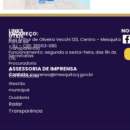
LINKS
NO
ENDEREÇO:
ÚTEIS
Rua Arthur de Oliveira Vecchi 120, Centro – Mesquita
Portal da
– RJ – CEP: 26553-080.
Transparência
Funcionamento: segunda a sexta-feira, das 9h às
Secretarias
17h.
Procuradoria
ASSESSORIA DE IMPRENSA
e
Contato
: imprensa@mesquita.rj.gov.br
Controladoria
Gestão
municipal
Ouvidoria
Radar
Transparência