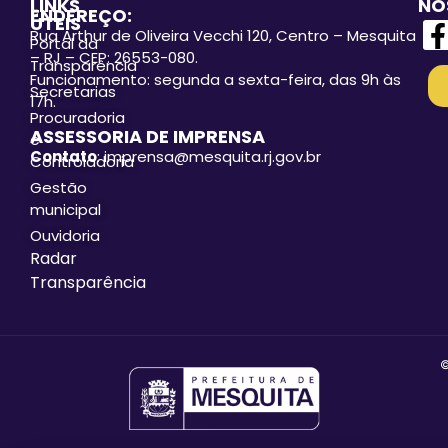
LINKS
NO
ENDEREÇO:
ÚTEIS
Rua Arthur de Oliveira Vecchi 120, Centro – Mesquita
Portal da
– RJ – CEP: 26553-080.
Transparência
Funcionamento: segunda a sexta-feira, das 9h às
Secretarias
17h.
Procuradoria
ASSESSORIA DE IMPRENSA
e
Contato
: imprensa@mesquita.rj.gov.br
Controladoria
Gestão
municipal
Ouvidoria
Radar
Transparência
©