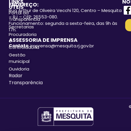
LINKS
NO
ENDEREÇO:
ÚTEIS
Rua Arthur de Oliveira Vecchi 120, Centro – Mesquita
Portal da
– RJ – CEP: 26553-080.
Transparência
Funcionamento: segunda a sexta-feira, das 9h às
Secretarias
17h.
Procuradoria
ASSESSORIA DE IMPRENSA
e
Contato
: imprensa@mesquita.rj.gov.br
Controladoria
Gestão
municipal
Ouvidoria
Radar
Transparência
©