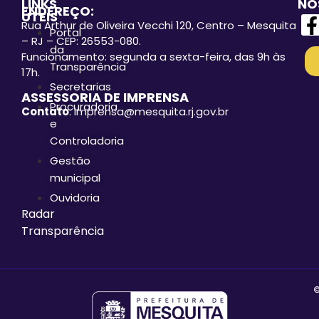
LINKS
NO
ENDEREÇO:
ÚTEIS
Rua Arthur de Oliveira Vecchi 120, Centro – Mesquita
Portal
– RJ – CEP: 26553-080.
da
Funcionamento: segunda a sexta-feira, das 9h às
Transparência
17h.
Secretarias
ASSESSORIA DE IMPRENSA
Procuradoria
Contato
: imprensa@mesquita.rj.gov.br
e
Controladoria
Gestão
municipal
Ouvidoria
Radar
Transparência
©