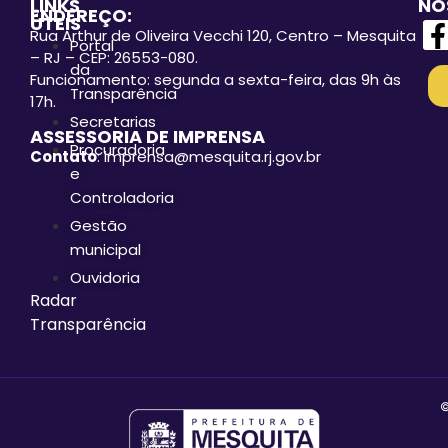
LINKS
NO
ENDEREÇO:
ÚTEIS
Rua Arthur de Oliveira Vecchi 120, Centro – Mesquita
Portal
– RJ – CEP: 26553-080.
da
Funcionamento: segunda a sexta-feira, das 9h às
Transparência
17h.
Secretarias
ASSESSORIA DE IMPRENSA
Procuradoria
Contato
: imprensa@mesquita.rj.gov.br
e
Controladoria
Gestão
municipal
Ouvidoria
Radar
Transparência
©