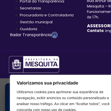
Rua Arthur de
Portal da Transparência
Mesquita – R
Secretarias
Funcionament
Procuradoria e Controladoria
às 17h.
Gestão municipal
ASSESSORI
Ouvidoria
Contato
: i
Radar Transparência
Valorizamos sua privacidade
Utilizamos cookies para aprimorar sua experiência de
navegação, exibir anúncios ou conteúdo personalizado e
analisar nosso tráfego. Ao clicar em “Aceitar todos”, você
concorda com nosso uso de cookies.