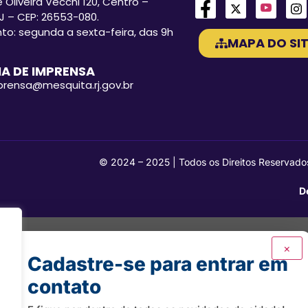
 Oliveira Vecchi 120, Centro –
J – CEP: 26553-080.
o: segunda a sexta-feira, das 9h
MAPA DO SIT
A DE IMPRENSA
mprensa@mesquita.rj.gov.br
© 2024 – 2025 | Todos os Direitos Reservado
D
×
Cadastre-se para entrar em
contato