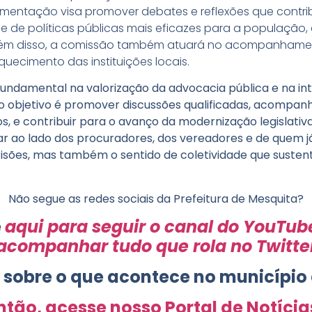
lementação visa promover debates e reflexões que contr
 e de políticas públicas mais eficazes para a população, 
lém disso, a comissão também atuará no acompanhamen
uecimento das instituições locais.
undamental na valorização da advocacia pública e na in
sso objetivo é promover discussões qualificadas, acompanh
tos, e contribuir para o avanço da modernização legislati
ar ao lado dos procuradores, dos vereadores e de quem j
isões, mas também o sentido de coletividade que sustent
Não segue as redes sociais da Prefeitura de Mesquita?
e
aqui para seguir o canal do YouTub
acompanhar tudo que rola no Twitte
s sobre o que acontece no município
ntão, acesse nosso Portal de Notícia