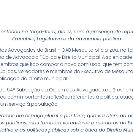
conteceu na terça-feira, dia 17, com a presença de rep
Executivo, Legislativo e da advocacia pública
 Advogados do Brasil – OAB Mesquita oficializou, na tard
o de Advocacia Pública e Direito Municipal. A solenidade
bros que irão compor a nova comissão, que tem como 
blicos, vereadores e membros do Executivo de Mesquita,
licação do direito municipal.
da 64ª Subseção da Ordem dos Advogados do Brasil em M
u com importantes reflexões referentes à política, atua
um serviço à população.
izamos um espaço plural e paritário, que vai além da a
os públicos, mas também vereadores e membros do Exec
ativa e as políticas públicas sob a ótica do Direito Mun