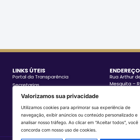
LINKS ÚTEIS
ENDEREÇO
Portal da Transparência
Rua Arthur de
Mesquita – R
Secretarias
Funcionament
Procuradoria e Controladoria
Valorizamos sua privacidade
às 17h.
Gestão municipal
ASSESSORI
Utilizamos cookies para aprimorar sua experiência de
Ouvidoria
Contato
: i
navegação, exibir anúncios ou conteúdo personalizado e
Radar Transparência
analisar nosso tráfego. Ao clicar em “Aceitar todos”, você
concorda com nosso uso de cookies.