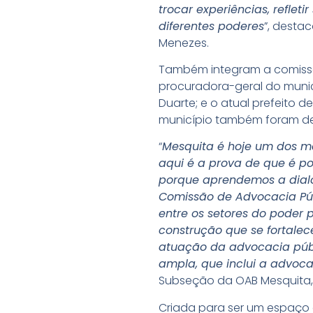
trocar experiências, reflet
diferentes poderes
”, desta
Menezes.
Também integram a comissão
procuradora-geral do munic
Duarte; e o atual prefeito
município também foram de
“
Mesquita é hoje um dos me
aqui é a prova de que é pos
porque aprendemos a dialog
Comissão de Advocacia Públ
entre os setores do poder 
construção que se fortalec
atuação da advocacia públi
ampla, que inclui a advoca
Subseção da OAB Mesquita, 
Criada para ser um espaço 