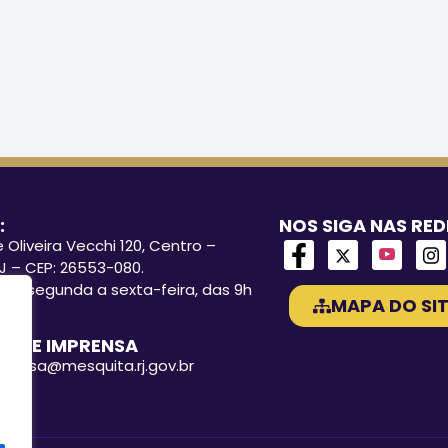
:
NOS SIGA NAS RED
 Oliveira Vecchi 120, Centro –
J – CEP: 26553-080.
o: segunda a sexta-feira, das 9h
MAPA DO SIT
A DE IMPRENSA
mprensa@mesquita.rj.gov.br