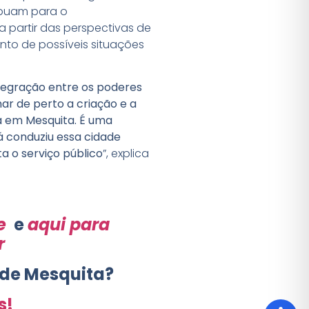
ibuam para o
a partir das perspectivas de
to de possíveis situações
tegração entre os poderes
ar de perto a criação e a
va em Mesquita. É uma
á conduziu essa cidade
a o serviço público
”, explica
e
e
aqui para
r
 de Mesquita?
s!