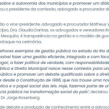
ir sobre a autonomia dos municípios e promover um diál
cou o presidente da comissão, advogado e procurador do m
 o vice-presidente, advogado e procurador Matheus Vi
ípio, Dra. Claudia Dantas; os advogados e vereadores R
 de Mesquita. A transparência na gestão e o modelo de 
staque na cerimônia.
lhores exemplos de gestão pública no estado do Rio d
sível fazer uma gestão eficiente, integrada e com foco 
ar, a fazer política de verdade, com responsabilidade 
ica e Direito Municipal nasce nesse contexto: para uni
público e promover um debate qualificado sobre o direi
e desde a Constituição de 1988, que nos trouxe uma no
ca e o papel social das leis. Hoje, fazemos parte de u
cia pública na transformação social do país
”, declarou
Dr. Jorge Rosenberg.
de debate e produção de conhecimento entre a advocacia