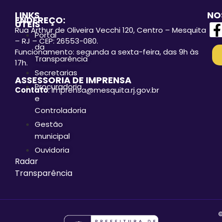
LINKS
NO
ENDEREÇO:
ÚTEIS
Rua Arthur de Oliveira Vecchi 120, Centro – Mesquita
Portal
– RJ – CEP: 26553-080.
da
Funcionamento: segunda a sexta-feira, das 9h às
Transparência
17h.
Secretarias
ASSESSORIA DE IMPRENSA
Procuradoria
Contato
: imprensa@mesquita.rj.gov.br
e
Controladoria
Gestão
municipal
Ouvidoria
Radar
Transparência
©