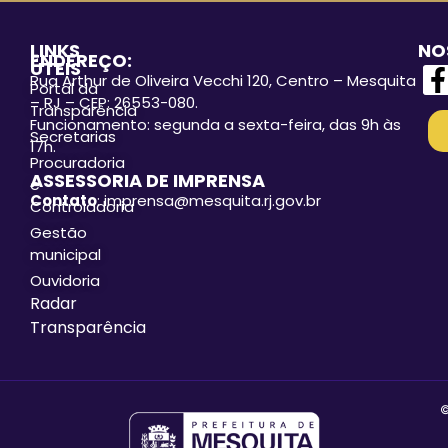
LINKS
NO
ENDEREÇO:
ÚTEIS
Rua Arthur de Oliveira Vecchi 120, Centro – Mesquita
Portal da
– RJ – CEP: 26553-080.
Transparência
Funcionamento: segunda a sexta-feira, das 9h às
Secretarias
17h.
Procuradoria
ASSESSORIA DE IMPRENSA
e
Contato
: imprensa@mesquita.rj.gov.br
Controladoria
Gestão
municipal
Ouvidoria
Radar
Transparência
©