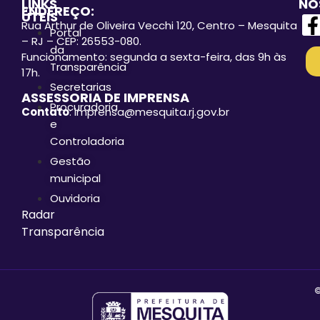
LINKS
NO
ENDEREÇO:
ÚTEIS
Rua Arthur de Oliveira Vecchi 120, Centro – Mesquita
Portal
– RJ – CEP: 26553-080.
da
Funcionamento: segunda a sexta-feira, das 9h às
Transparência
17h.
Secretarias
ASSESSORIA DE IMPRENSA
Procuradoria
Contato
: imprensa@mesquita.rj.gov.br
e
Controladoria
Gestão
municipal
Ouvidoria
Radar
Transparência
©