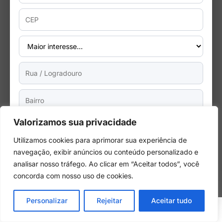
Valorizamos sua privacidade
Concordo com a
LGPD
e autorizo o uso dos meus dados
para esta campanha.
Utilizamos cookies para aprimorar sua experiência de
Enviar
navegação, exibir anúncios ou conteúdo personalizado e
analisar nosso tráfego. Ao clicar em “Aceitar todos”, você
concorda com nosso uso de cookies.
Personalizar
Rejeitar
Aceitar tudo