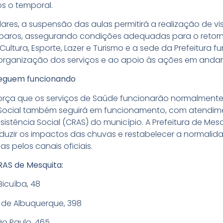
s o temporal.
res, a suspensão das aulas permitirá a realização de vis
paros, assegurando condições adequadas para o retorn
Cultura, Esporte, Lazer e Turismo e a sede da Prefeitura
reorganização dos serviços e ao apoio às ações em anda
 seguem funcionando
eforça que os serviços de Saúde funcionarão normalment
 Social também seguirá em funcionamento, com atendime
sistência Social (CRAS) do município. A Prefeitura de M
duzir os impactos das chuvas e restabelecer a normalid
s pelos canais oficiais.
RAS de Mesquita:
icuíba, 48
 de Albuquerque, 398
o Paulo, 465