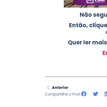
Não segu
Então, cliqu
Quer ler mai
E
Anterior
Compartilhe o Post: