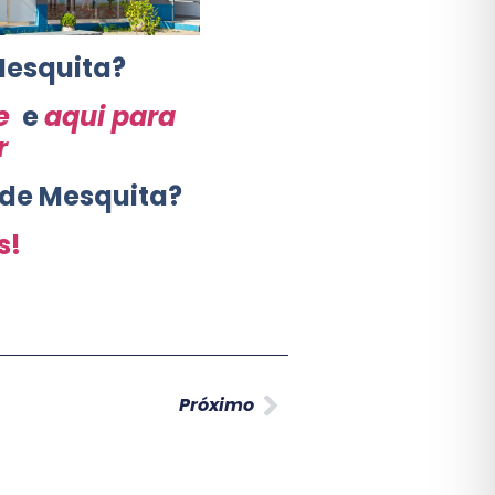
Mesquita?
e
e
aqui para
r
 de Mesquita?
s!
Próximo