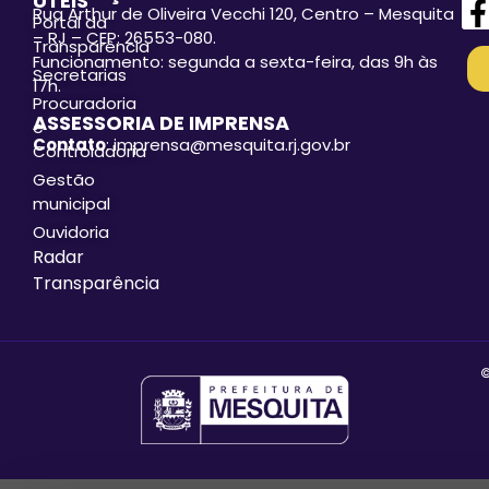
ÚTEIS
Rua Arthur de Oliveira Vecchi 120, Centro – Mesquita
Portal da
– RJ – CEP: 26553-080.
Transparência
Funcionamento: segunda a sexta-feira, das 9h às
Secretarias
17h.
Procuradoria
ASSESSORIA DE IMPRENSA
e
Contato
: imprensa@mesquita.rj.gov.br
Controladoria
Gestão
municipal
Ouvidoria
Radar
Transparência
©