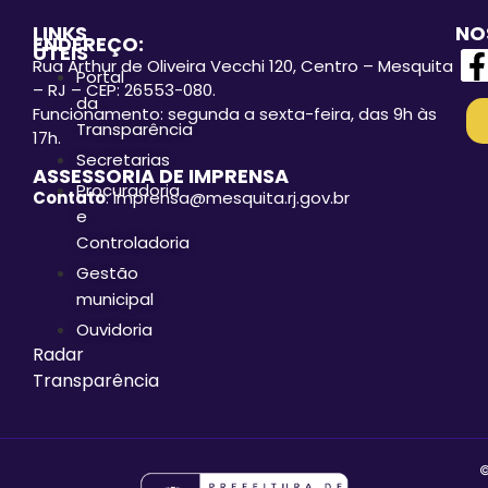
LINKS
NO
ENDEREÇO:
ÚTEIS
Rua Arthur de Oliveira Vecchi 120, Centro – Mesquita
Portal
– RJ – CEP: 26553-080.
da
Funcionamento: segunda a sexta-feira, das 9h às
Transparência
17h.
Secretarias
ASSESSORIA DE IMPRENSA
Procuradoria
Contato
: imprensa@mesquita.rj.gov.br
e
Controladoria
Gestão
municipal
Ouvidoria
Radar
Transparência
©