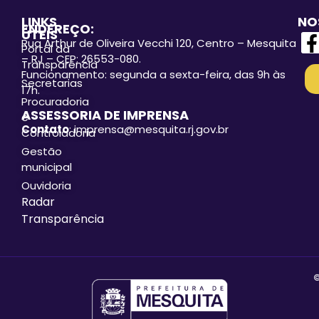
LINKS
NO
ENDEREÇO:
ÚTEIS
Rua Arthur de Oliveira Vecchi 120, Centro – Mesquita
Portal da
– RJ – CEP: 26553-080.
Transparência
Funcionamento: segunda a sexta-feira, das 9h às
Secretarias
17h.
Procuradoria
ASSESSORIA DE IMPRENSA
e
Contato
: imprensa@mesquita.rj.gov.br
Controladoria
Gestão
municipal
Ouvidoria
Radar
Transparência
©