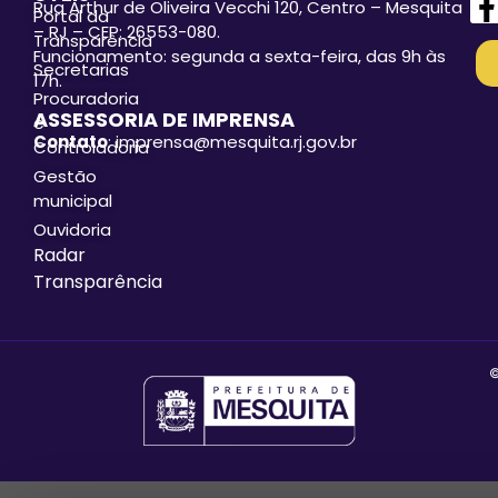
Rua Arthur de Oliveira Vecchi 120, Centro – Mesquita
Portal da
– RJ – CEP: 26553-080.
Transparência
Funcionamento: segunda a sexta-feira, das 9h às
Secretarias
17h.
Procuradoria
ASSESSORIA DE IMPRENSA
e
Contato
: imprensa@mesquita.rj.gov.br
Controladoria
Gestão
municipal
Ouvidoria
Radar
Transparência
©