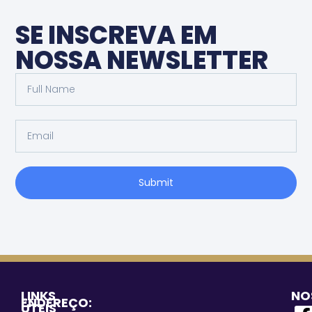
SE INSCREVA EM
NOSSA NEWSLETTER
Submit
LINKS
NO
ENDEREÇO:
ÚTEIS