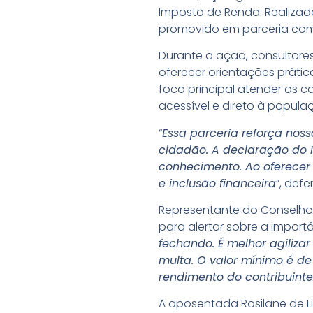
Imposto de Renda. Realizado 
promovido em parceria com 
Durante a ação, consultore
oferecer orientações prátic
foco principal atender os 
acessível e direto à popula
“
Essa parceria reforça nos
cidadão. A declaração do 
conhecimento. Ao oferecer 
e inclusão financeira
”, def
Representante do Conselho 
para alertar sobre a import
fechando. É melhor agiliza
multa. O valor mínimo é d
rendimento do contribuinte
A aposentada Rosilane de L