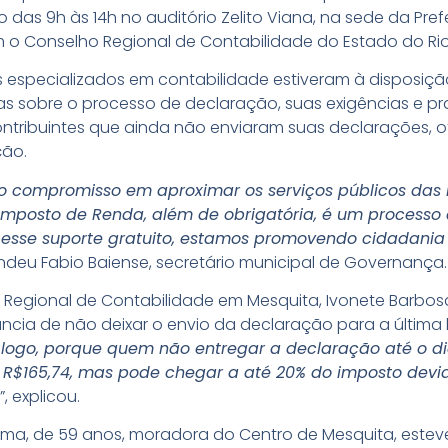
das 9h às 14h no auditório Zelito Viana, na sede da Prefe
o Conselho Regional de Contabilidade do Estado do Rio
s especializados em contabilidade estiveram à disposiçã
as sobre o processo de declaração, suas exigências e pr
contribuintes que ainda não enviaram suas declarações
ção.
so compromisso em aproximar os serviços públicos das
Imposto de Renda, além de obrigatória, é um processo
esse suporte gratuito, estamos promovendo cidadania f
endeu Fabio Baiense, secretário municipal de Governança.
Regional de Contabilidade em Mesquita, Ivonete Barbos
ância de não deixar o envio da declaração para a última h
r logo, porque quem não entregar a declaração até o d
e R$165,74, mas pode chegar a até 20% do imposto dev
”, explicou.
ima, de 59 anos, moradora do Centro de Mesquita, estev