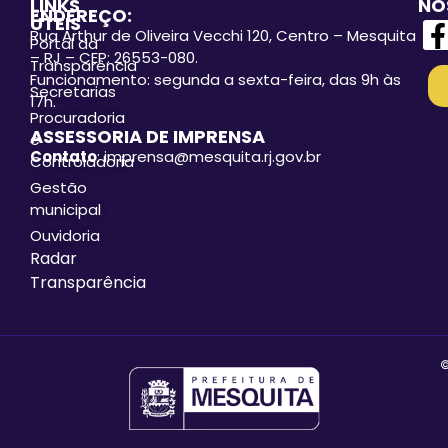
LINKS
NO
ENDEREÇO:
ÚTEIS
Rua Arthur de Oliveira Vecchi 120, Centro – Mesquita
Portal da
– RJ – CEP: 26553-080.
Transparência
Funcionamento: segunda a sexta-feira, das 9h às
Secretarias
17h.
Procuradoria
ASSESSORIA DE IMPRENSA
e
Contato
: imprensa@mesquita.rj.gov.br
Controladoria
Gestão
municipal
Ouvidoria
Radar
Transparência
©