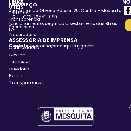
LINKS
NO
ENDEREÇO:
ÚTEIS
Rua Arthur de Oliveira Vecchi 120, Centro – Mesquita
Portal da
– RJ – CEP: 26553-080.
Transparência
Funcionamento: segunda a sexta-feira, das 9h às
Secretarias
17h.
Procuradoria
ASSESSORIA DE IMPRENSA
e
Contato
: imprensa@mesquita.rj.gov.br
Controladoria
Gestão
municipal
Ouvidoria
Radar
Transparência
©