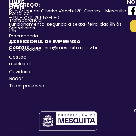
LINKS
NO
ENDEREÇO:
ÚTEIS
Rua Arthur de Oliveira Vecchi 120, Centro – Mesquita
Portal da
– RJ – CEP: 26553-080.
Transparência
Funcionamento: segunda a sexta-feira, das 9h às
Secretarias
17h.
Procuradoria
ASSESSORIA DE IMPRENSA
e
Contato
: imprensa@mesquita.rj.gov.br
Controladoria
Gestão
municipal
Ouvidoria
Radar
Transparência
©