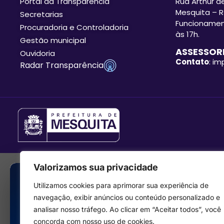
Portal da Transparência
Rua Arthur de
Mesquita – R
Secretarias
Funcionament
Procuradoria e Controladoria
às 17h.
Gestão municipal
ASSESSORI
Ouvidoria
Contato
: i
Radar Transparência
Valorizamos sua privacidade
Utilizamos cookies para aprimorar sua experiência de
navegação, exibir anúncios ou conteúdo personalizado e
analisar nosso tráfego. Ao clicar em “Aceitar todos”, você
concorda com nosso uso de cookies.