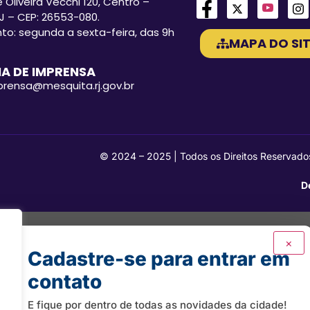
 Oliveira Vecchi 120, Centro –
J – CEP: 26553-080.
o: segunda a sexta-feira, das 9h
MAPA DO SIT
A DE IMPRENSA
mprensa@mesquita.rj.gov.br
© 2024 – 2025 | Todos os Direitos Reservado
D
×
Cadastre-se para entrar em
contato
E fique por dentro de todas as novidades da cidade!