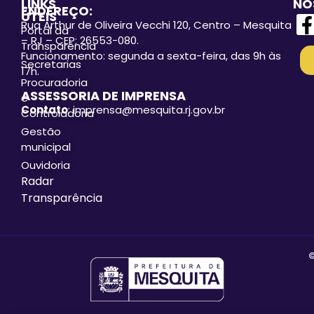
LINKS
NO
ENDEREÇO:
ÚTEIS
Rua Arthur de Oliveira Vecchi 120, Centro – Mesquita
Portal da
– RJ – CEP: 26553-080.
Transparência
Funcionamento: segunda a sexta-feira, das 9h às
Secretarias
17h.
Procuradoria
ASSESSORIA DE IMPRENSA
e
Contato
: imprensa@mesquita.rj.gov.br
Controladoria
Gestão
municipal
Ouvidoria
Radar
Transparência
©