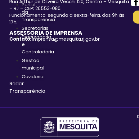
Rua Arthur de Oliveira Vecchi 120, Centro – Mesquita
Portal
– RJ – CEP: 26553-080.
da
Funcionamento: segunda a sexta-feira, das 9h às
Transparência
17h.
Secretarias
ASSESSORIA DE IMPRENSA
Procuradoria
Contato
: imprensa@mesquita.rj.gov.br
e
Controladoria
Gestão
municipal
Ouvidoria
Radar
Transparência
©