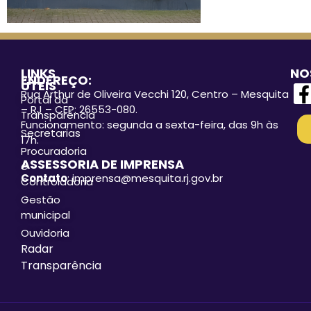
LINKS
NO
ENDEREÇO:
ÚTEIS
Rua Arthur de Oliveira Vecchi 120, Centro – Mesquita
Portal da
– RJ – CEP: 26553-080.
Transparência
Funcionamento: segunda a sexta-feira, das 9h às
Secretarias
17h.
Procuradoria
ASSESSORIA DE IMPRENSA
e
Contato
: imprensa@mesquita.rj.gov.br
Controladoria
Gestão
municipal
Ouvidoria
Radar
Transparência