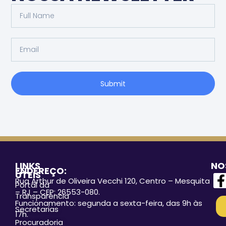
Submit
LINKS
NO
ENDEREÇO:
ÚTEIS
Rua Arthur de Oliveira Vecchi 120, Centro – Mesquita
Portal da
– RJ – CEP: 26553-080.
Transparência
Funcionamento: segunda a sexta-feira, das 9h às
Secretarias
17h.
Procuradoria