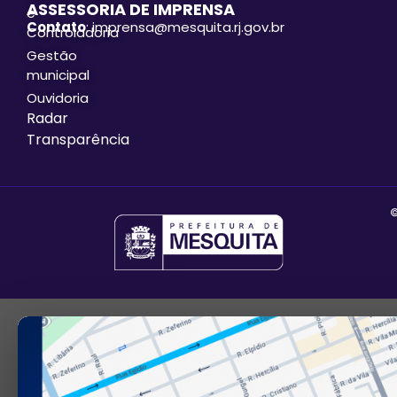
ASSESSORIA DE IMPRENSA
e
Contato
: imprensa@mesquita.rj.gov.br
Controladoria
Gestão
municipal
Ouvidoria
Radar
Transparência
©