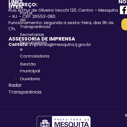
LINKS
NO
ENDEREÇO:
ÚTEIS
Rua Arthur de Oliveira Vecchi 120, Centro – Mesquita
Portal
– RJ – CEP: 26553-080.
da
Funcionamento: segunda a sexta-feira, das 9h às
Transparência
17h.
Secretarias
ASSESSORIA DE IMPRENSA
Procuradoria
Contato
: imprensa@mesquita.rj.gov.br
e
Controladoria
Gestão
municipal
Ouvidoria
Radar
Transparência
©