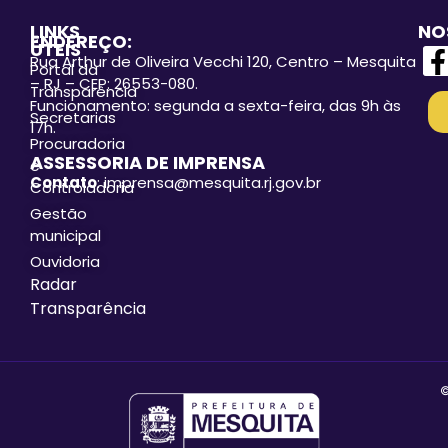
LINKS
NO
ENDEREÇO:
ÚTEIS
Rua Arthur de Oliveira Vecchi 120, Centro – Mesquita
Portal da
– RJ – CEP: 26553-080.
Transparência
Funcionamento: segunda a sexta-feira, das 9h às
Secretarias
17h.
Procuradoria
ASSESSORIA DE IMPRENSA
e
Contato
: imprensa@mesquita.rj.gov.br
Controladoria
Gestão
municipal
Ouvidoria
Radar
Transparência
©