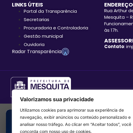
LINKS ÚTEIS
ENDEREÇO
Rua Arthur de
Portal da Transparência
Mesquita – R
Secretarias
Funcionament
Procuradoria e Controladoria
às 17h.
Gestão municipal
ASSESSORI
Ouvidoria
Contato
: i
Radar Transparência
Valorizamos sua privacidade
Utilizamos cookies para aprimorar sua experiência de
navegação, exibir anúncios ou conteúdo personalizado e
analisar nosso tráfego. Ao clicar em “Aceitar todos”, você
concorda com nosso uso de cookies.