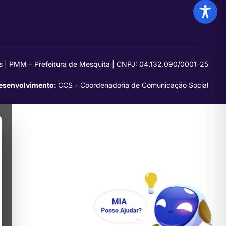
s | PMM – Prefeitura de Mesquita | CNPJ: 04.132.090/0001-25
esenvolvimento:
CCS – Coordenadoria de Comunicação Social