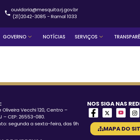
ouvidoria@mesquita.rj.gov.br
(21)2042-3085 - Ramal 1033
GOVERNO
NOTÍCIAS
SERVIÇOS
TRANSPAR
:
NOS SIGA NAS RED
 Oliveira Vecchi 120, Centro –
J – CEP: 26553-080.
o: segunda a sexta-feira, das 9h
MAPA DO SIT