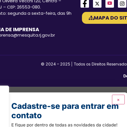
 Oliveira Vecchi 120, Centro –
J – CEP: 26553-080.
o: segunda a sexta-feira, das 9h
MAPA DO SIT
A DE IMPRENSA
mprensa@mesquita.rj.gov.br
© 2024 – 2025 | Todos os Direitos Reservado
D
×
Cadastre-se para entrar em
contato
E fique por dentro de todas as novidades da cidade!