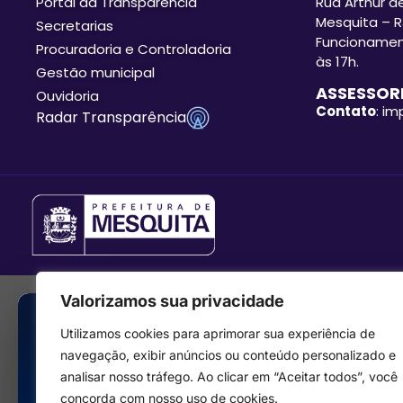
Portal da Transparência
Rua Arthur de
Mesquita – R
Secretarias
Funcionament
Procuradoria e Controladoria
às 17h.
Gestão municipal
ASSESSORI
Ouvidoria
Contato
: i
Radar Transparência
Valorizamos sua privacidade
Utilizamos cookies para aprimorar sua experiência de
navegação, exibir anúncios ou conteúdo personalizado e
analisar nosso tráfego. Ao clicar em “Aceitar todos”, você
concorda com nosso uso de cookies.