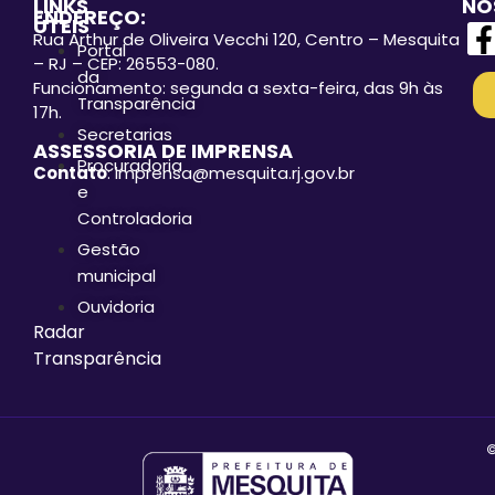
LINKS
NO
ENDEREÇO:
ÚTEIS
Rua Arthur de Oliveira Vecchi 120, Centro – Mesquita
Portal
– RJ – CEP: 26553-080.
da
Funcionamento: segunda a sexta-feira, das 9h às
Transparência
17h.
Secretarias
ASSESSORIA DE IMPRENSA
Procuradoria
Contato
: imprensa@mesquita.rj.gov.br
e
Controladoria
Gestão
municipal
Ouvidoria
Radar
Transparência
©