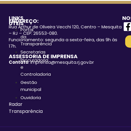
LINKS
NO
ENDEREÇO:
ÚTEIS
Rua Arthur de Oliveira Vecchi 120, Centro – Mesquita
Portal
– RJ – CEP: 26553-080.
da
Funcionamento: segunda a sexta-feira, das 9h às
Transparência
17h.
Secretarias
ASSESSORIA DE IMPRENSA
Procuradoria
Contato
: imprensa@mesquita.rj.gov.br
e
Controladoria
Gestão
municipal
Ouvidoria
Radar
Transparência